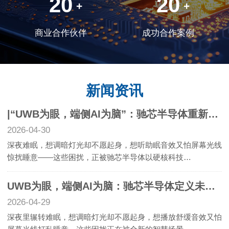
20
20
+
+
商业合作伙伴
成功合作案例
新闻资讯
|“UWB为眼，端侧AI为脑”：驰芯半导体重新定义未来智慧卧室
2026-04-30
深夜难眠，想调暗灯光却不愿起身，想听助眠音效又怕屏幕光线
惊扰睡意——这些困扰，正被驰芯半导体以硬核科技…
UWB为眼，端侧AI为脑：驰芯半导体定义未来卧室
2026-04-29
深夜里辗转难眠，想调暗灯光却不愿起身，想播放舒缓音效又怕