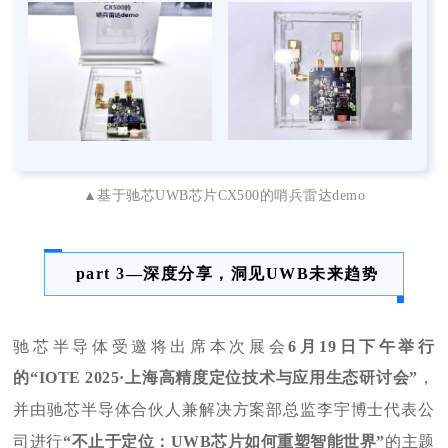
▲基于驰芯UWB芯片CX500的哨兵雷达demo
part 3—深度分享，洞见UWB未来趋
势
驰芯半导体受邀将出席本次展会
6月19日下午举行
的
“IOTE 2025·上海高精度定位技术与应用生态研讨会”
，
并由驰芯半导体合伙人兼解决方案部总监李宇博士代表公
司进行
“不止于定位：UWB芯片如何重塑智能世界”
的主题