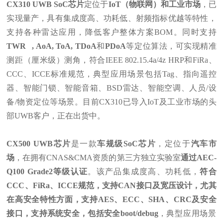
CX310 UWB SoC芯片
定位于
IoT（物联网）和工业市场
，已
实现量产，具有集成度高、功耗低、射频指标优越等特性，
支持各种雷达应用，降低客户整体方案BOM。同时支持
TWR
, AoA, ToA, TDoA
和
PDoA
等定位算法，可实现精准
测距（厘米级）测角，符合IEEE 802.15.4a/4z HRP和FiRa、
CCC、ICCE标准规范，
典型应用场景包括
Tag、指向遥控
器、智能门锁、智能音箱、BSD雷达、智能空调、人员/设
备/物资定位等场景。目前CX310已导入IoT及工业市场的头
部UWB客户，正在出货中。
CX500 UWB芯片
是一款
车规级SoC芯片
，定位于
汽车市
场
，在拥有CNAS&CMA资质的第三方独立实验室
通过AEC-
Q100 Grade2等级认证
。该产品集成度高、功耗低，
符合
CCC、FiRa、ICCE规范，支持CAN接口及宽压设计，尤其
在高安全特性方面，支持AES、ECC、SHA、CRC及安全
接口，支持系统安全，包括安全boot/debug
，
典型应用场景