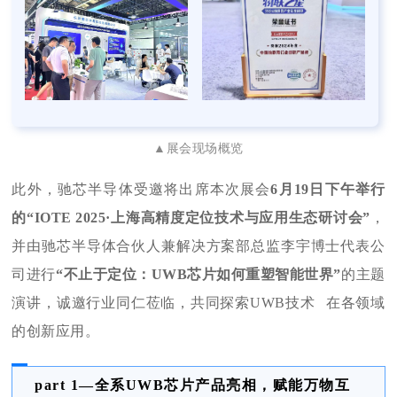
▲展会现场概览
此外，
驰芯半导体受邀将出席本次展会
6月19日下午举行
的
“IOTE 2025·上海
高精度定位技术与应用生态研讨会”
，
并由驰芯半导体合伙人兼解决方案部总监李宇博士代表公
司进行
“不止于定位：UWB芯片如何重塑智能世界”
的主题
演讲，
诚邀行业同仁莅临
，
共同探索
UWB技术
在各
领域
的创新应用。
part 1—全系UWB芯片产品亮相，赋能万物互