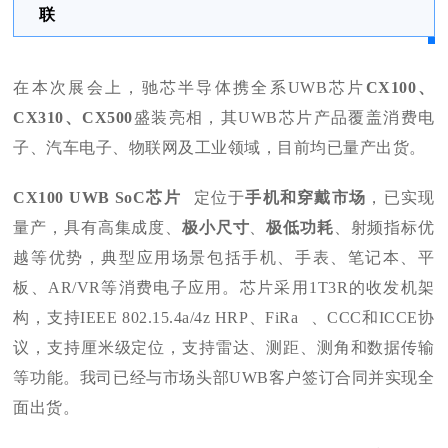
联
在本次展会上，驰芯半导体携全系UWB芯片
CX100、
CX310、CX500
盛装亮相，其UWB芯片产品覆盖消费电
子、汽车电子、物联网及工业领域，目前均已量产出货。
CX100 UWB
SoC芯片
定位于
手机和穿戴市场
，已实现
量产，具有高集成度、
极小尺寸
、
极低功耗
、射频指标优
越等优势，典型应用场景包括手机、手表、笔记本、平
板、AR/VR等消费电子应用。芯片采用1T3R的收发机架
构，支持IEEE 802.15.4a/4z HRP、
FiRa
、CCC和ICCE协
议，支持厘米级定位，支持雷达、测距、测角和数据传输
等功能。我司已经与市场头部UWB客户签订合同并实现全
面出货。