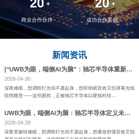
20
20
+
+
商业合作伙伴
成功合作案例
新闻资讯
|“UWB为眼，端侧AI为脑”：驰芯半导体重新定义未来智慧卧室
2026-04-30
深夜难眠，想调暗灯光却不愿起身，想听助眠音效又怕屏幕光线
惊扰睡意——这些困扰，正被驰芯半导体以硬核科技…
UWB为眼，端侧AI为脑：驰芯半导体定义未来卧室
2026-04-29
深夜里辗转难眠，想调暗灯光却不愿起身，想播放舒缓音效又怕